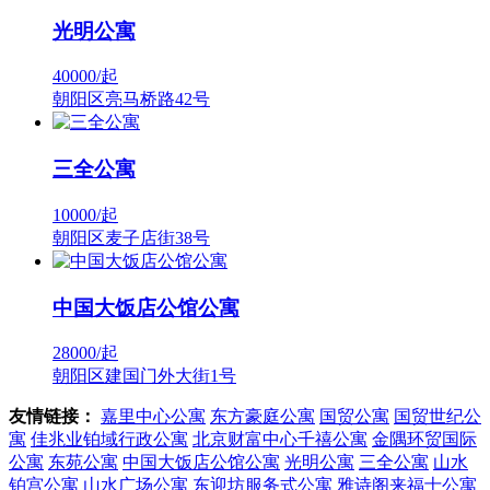
光明公寓
40000/
起
朝阳区亮马桥路42号
三全公寓
10000/
起
朝阳区麦子店街38号
中国大饭店公馆公寓
28000/
起
朝阳区建国门外大街1号
友情链接：
嘉里中心公寓
东方豪庭公寓
国贸公寓
国贸世纪公
寓
佳兆业铂域行政公寓
北京财富中心千禧公寓
金隅环贸国际
公寓
东苑公寓
中国大饭店公馆公寓
光明公寓
三全公寓
山水
铂宫公寓
山水广场公寓
东迎坊服务式公寓
雅诗阁来福士公寓