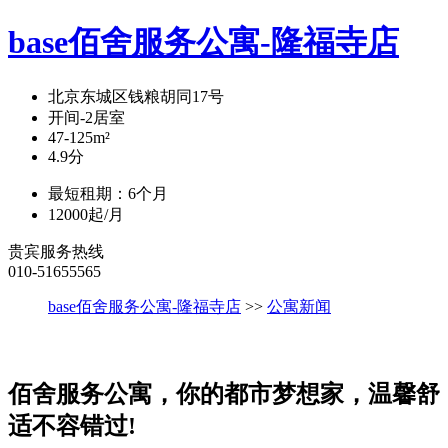
base佰舍服务公寓-隆福寺店
北京东城区钱粮胡同17号
开间-2
居室
47-125
m²
4.9
分
最短租期：
6
个月
12000
起/月
贵宾服务热线
010-51655565
base佰舍服务公寓-隆福寺店
>>
公寓新闻
佰舍服务公寓，你的都市梦想家，温馨舒
适不容错过!